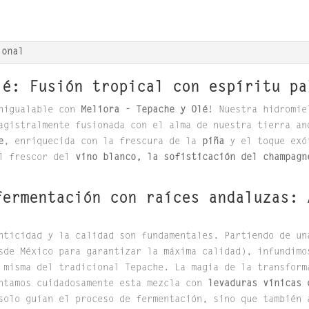
ional
lé: Fusión tropical con espíritu pa
inigualable con
Meliora - Tepache y Olé
! Nuestra hidromie
agistralmente fusionada con el alma de nuestra tierra an
e
, enriquecida con la frescura de la
piña
y el toque exó
l frescor del
vino blanco, la sofisticación del champagn
fermentación con raíces andaluzas: 
enticidad y la calidad son fundamentales. Partiendo de u
sde México para garantizar la máxima calidad), infundim
 misma del tradicional Tepache. La magia de la transform
entamos cuidadosamente esta mezcla con
levaduras vínicas 
solo guían el proceso de fermentación, sino que también 