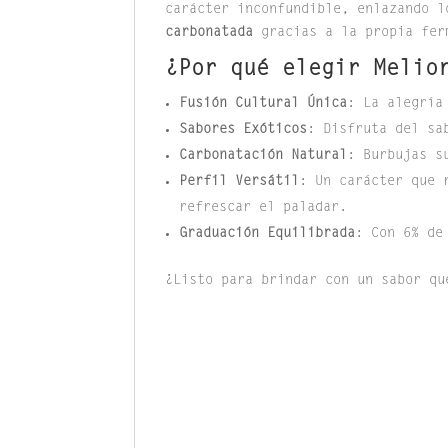
carácter inconfundible, enlazando l
carbonatada
gracias a la propia ferm
¿Por qué elegir Melio
Fusión Cultural Única
: La alegría
Sabores Exóticos
: Disfruta del sa
Carbonatación Natural
: Burbujas s
Perfil Versátil
: Un carácter que 
refrescar el paladar.
Graduación Equilibrada
: Con 6% de
¿Listo para brindar con un sabor qu