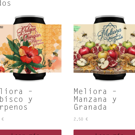
dos
liora –
Meliora –
bisco y
Manzana y
rpenos
Granada
0
€
2,50
€