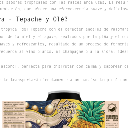
os sabores tropicales con las raíces andaluzas. El resu
entación, que ofrece una efervescencia suave y delicios
ra - Tepache y Olé?
 tropical del Tepache con el carácter andaluz de Palomar
bor de la miel y el agave, realzados por la piña y el co
uaves y refrescantes, resultado de un proceso de ferment
recuerda al vino blanco, al champagne o a la sidra, idea
 alcohol, perfecta para disfrutar con calma y saborear c
e te transportará directamente a un paraíso tropical con