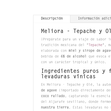
Descripción
Información adic
Meliora - Tepache y O
¡Prepárate para un viaje de sabor 
tradición mexicana del "
Tepache
", m
elaborada con
miel y sirope de agav
bebida de
6% de alcohol
que evoca e
con un carácter tropical y único.
Ingredientes puros y 
levaduras vínicas
En Meliora - Tepache y Olé, la aut
de agave
(importado directamente de
coco rallado
, capturando la esencia
del Aljarafe sevillano, donde ferm
nuestra tierra
. Estas levaduras no 