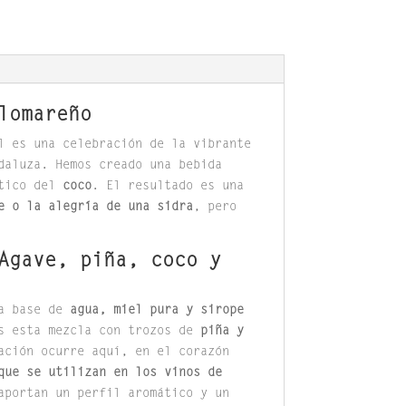
lomareño
l es una celebración de la vibrante
daluza. Hemos creado una bebida
tico del
coco
. El resultado es una
e o la alegría de una sidra
, pero
Agave, piña, coco y
na base de
agua, miel pura y sirope
os esta mezcla con trozos de
piña y
ación ocurre aquí, en el corazón
que se utilizan en los vinos de
aportan un perfil aromático y un