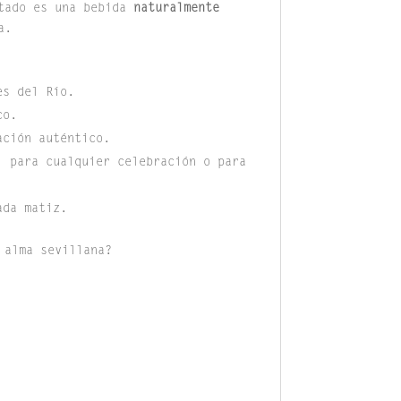
ltado es una bebida
naturalmente
a.
es del Río.
co.
ación auténtico.
l para cualquier celebración o para
ada matiz.
 alma sevillana?