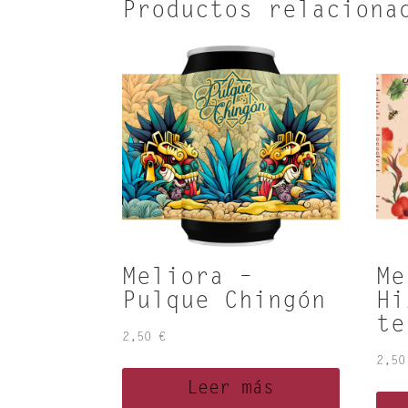
Productos relaciona
Meliora –
Me
Pulque Chingón
Hi
te
2,50
€
2,5
Leer más