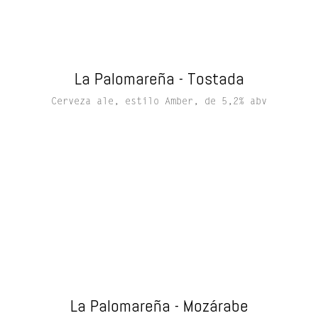
La Palomareña - Tostada
Cerveza ale, estilo Amber, de 5,2% abv
La Palomareña - Mozárabe