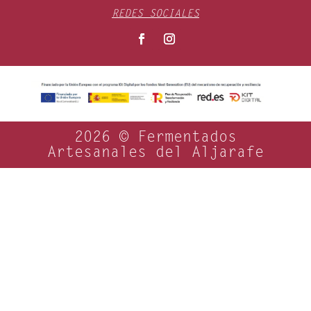
REDES SOCIALES
2026 © Fermentados
Artesanales del Aljarafe