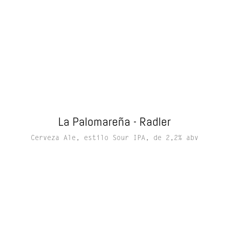
La Palomareña - Radler
Cerveza Ale, estilo Sour IPA, de 2,2% abv