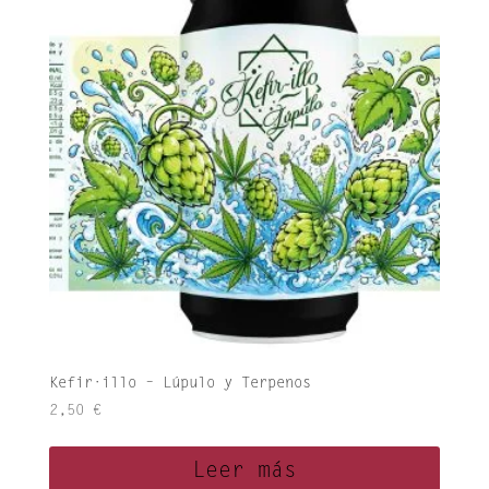
Kefir·illo – Lúpulo y Terpenos
2,50
€
Leer más