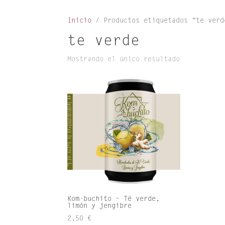
Inicio
/ Productos etiquetados “te verd
te verde
Mostrando el único resultado
Kom·buchito – Té verde,
limón y jengibre
2,50
€