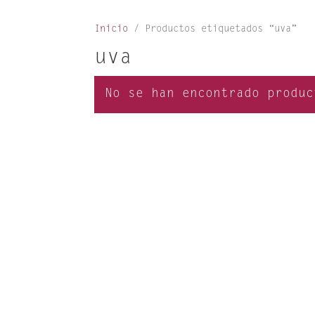
Inicio
/ Productos etiquetados “uva”
uva
No se han encontrado produc