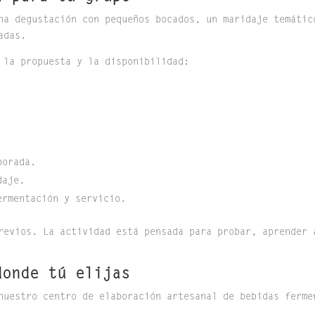
na degustación con pequeños bocados, un maridaje temátic
adas.
 la propuesta y la disponibilidad:
porada.
daje.
ermentación y servicio.
revios. La actividad está pensada para probar, aprender 
donde tú elijas
nuestro centro de elaboración artesanal de bebidas ferme