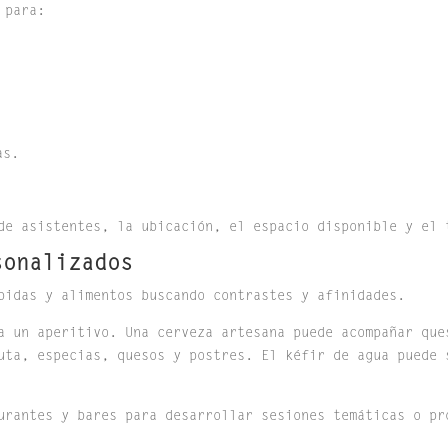
 para:
as.
de asistentes, la ubicación, el espacio disponible y el 
sonalizados
bidas y alimentos buscando contrastes y afinidades.
a un aperitivo. Una cerveza artesana puede acompañar que
uta, especias, quesos y postres. El kéfir de agua puede 
urantes y bares para desarrollar sesiones temáticas o pr