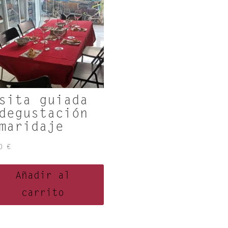
sita guiada
degustación
maridaje
00
€
Añadir al
carrito