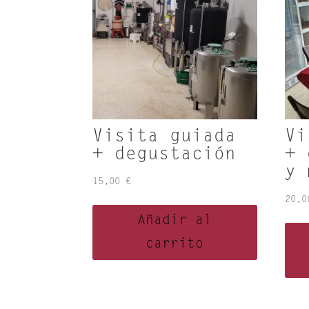
Visita guiada
Vi
+ degustación
+ 
y 
15,00
€
20,
Añadir al
carrito