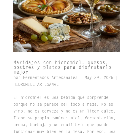
Maridajes con hidromiel: quesos,
postres y platos para disfrutarlo
mejor
por
Fermentados Artesanales
|
May 29, 2026
|
HIDROMIEL ARTESANAL
El hidromiel es una bebida que sorprende
porque no se parece del todo a nada. No es
vino, no es cerveza y no es un licor dulce.
Tiene su propio camino: miel, fermentación,
aroma, burbuja y un equilibrio que puede
funcionar muy bien en la mesa. Por eso, una