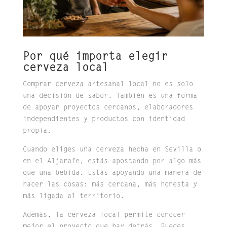
Por qué importa elegir
cerveza local
Comprar cerveza artesanal local no es solo
una decisión de sabor. También es una forma
de apoyar proyectos cercanos, elaboradores
independientes y productos con identidad
propia.
Cuando eliges una cerveza hecha en Sevilla o
en el Aljarafe, estás apostando por algo más
que una bebida. Estás apoyando una manera de
hacer las cosas: más cercana, más honesta y
más ligada al territorio.
Además, la cerveza local permite conocer