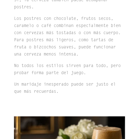
Sí, la cerveza también puede acompañar
postres.
Los postres con chocolate, frutos secos,
caramelo o café combinan especialmente bien
con cervezas más tostadas o con más cuerpo.
Para postres más ligeros, como tartas de
fruta o bizcochos suaves, puede funcionar
una cerveza menos intensa.
No todos los estilos sirven para todo, pero
probar forma parte del juego.
Un maridaje inesperado puede ser justo el
que más recuerdas.