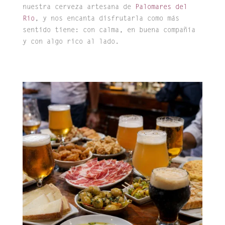
nuestra cerveza artesana de
Palomares del
Río
, y nos encanta disfrutarla como más
sentido tiene: con calma, en buena compañía
y con algo rico al lado.