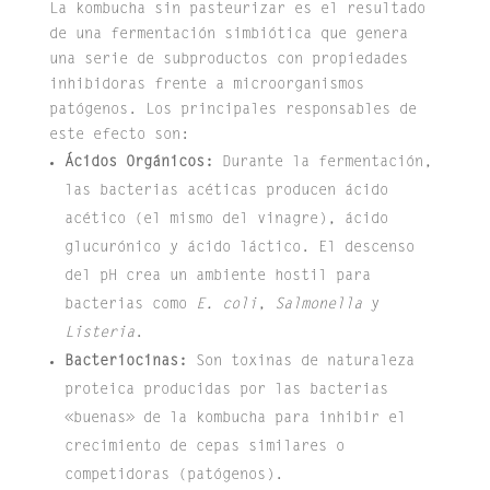
La kombucha sin pasteurizar es el resultado
de una fermentación simbiótica que genera
una serie de subproductos con propiedades
inhibidoras frente a microorganismos
patógenos. Los principales responsables de
este efecto son:
Ácidos Orgánicos:
Durante la fermentación,
las bacterias acéticas producen ácido
acético (el mismo del vinagre), ácido
glucurónico y ácido láctico.
El descenso
del pH crea un ambiente hostil para
bacterias como
E.
coli
,
Salmonella
y
Listeria
.
Bacteriocinas:
Son toxinas de naturaleza
proteica producidas por las bacterias
«buenas» de la kombucha para inhibir el
crecimiento de cepas similares o
competidoras (patógenos).