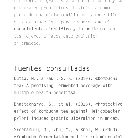
oportunistas gracias a su entorno ácido y su
riqueza en probióticos.
Disfrútala como
parte de una dieta equilibrada y un estilo
de vida proactivo, pero recuerda que
el
conocimiento científico y la medicina
son
tus mejores aliados ante cualquier
enfermedad.
Fuentes consultadas
Dutta, H., & Paul, S. K. (2019). «Kombucha
tea: A promising fermented beverage with
multiple health benefits».
Bhattacharya, S., et al. (2016). «Protective
effect of kombucha tea against Helicobacter
pylori induced gastric ulceration in mice».
Sreeramulu, G., Zhu, Y., & Knol, W. (2000).
«Kombucha fermentation and its antimicrobial