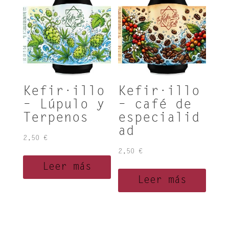
Kefir·illo
Kefir·illo
– Lúpulo y
– café de
Terpenos
especialid
ad
2,50
€
2,50
€
Leer más
Leer más