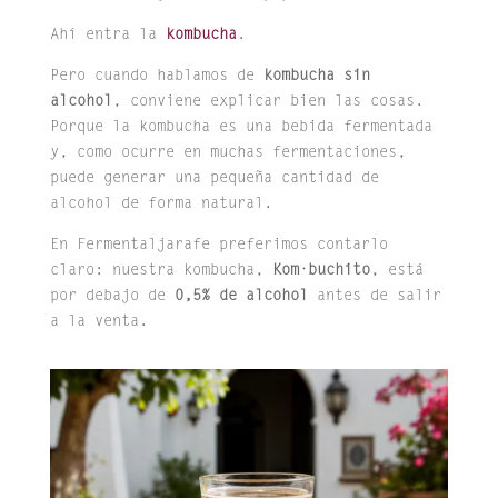
Ahí entra la
kombucha
.
Pero cuando hablamos de
kombucha sin
alcohol
, conviene explicar bien las cosas.
Porque la kombucha es una bebida fermentada
y, como ocurre en muchas fermentaciones,
puede generar una pequeña cantidad de
alcohol de forma natural.
En Fermentaljarafe preferimos contarlo
claro: nuestra kombucha,
Kom·buchito
, está
por debajo de
0,5% de alcohol
antes de salir
a la venta.