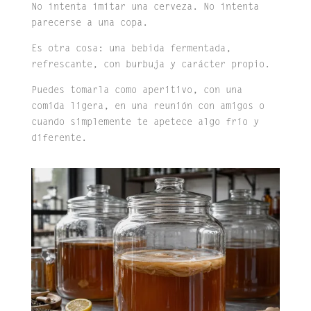
No intenta imitar una cerveza. No intenta
parecerse a una copa.
Es otra cosa: una bebida fermentada,
refrescante, con burbuja y carácter propio.
Puedes tomarla como aperitivo, con una
comida ligera, en una reunión con amigos o
cuando simplemente te apetece algo frío y
diferente.