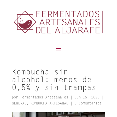
contenido
Kombucha sin
alcohol: menos de
0,5% y sin trampas
por
Fermentados Artesanales
|
Jun 15, 2025
|
GENERAL
,
KOMBUCHA ARTESANAL
|
0 Comentarios