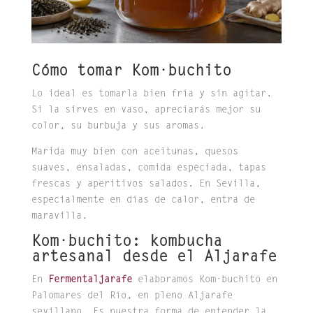
Cómo tomar Kom·buchito
Lo ideal es tomarla bien fría y sin agitar.
Si la sirves en vaso, apreciarás mejor su
color, su burbuja y sus aromas.
Marida muy bien con aceitunas, quesos
suaves, ensaladas, comida especiada, tapas
frescas y aperitivos salados. En Sevilla,
especialmente en días de calor, entra de
maravilla.
Kom·buchito: kombucha
artesanal desde el Aljarafe
En
Fermentaljarafe
elaboramos Kom·buchito en
Palomares del Río, en pleno Aljarafe
sevillano. Es nuestra forma de entender la