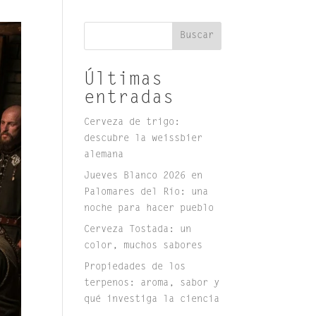
Buscar
Últimas
entradas
Cerveza de trigo:
descubre la weissbier
alemana
Jueves Blanco 2026 en
Palomares del Río: una
noche para hacer pueblo
Cerveza Tostada: un
color, muchos sabores
Propiedades de los
terpenos: aroma, sabor y
qué investiga la ciencia