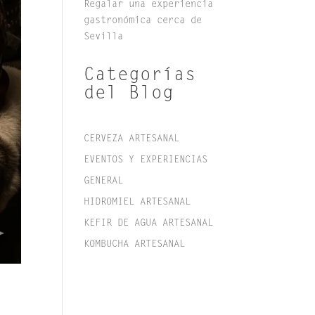
Regalar una experiencia
gastronómica cerca de
Sevilla
Categorías
del Blog
CERVEZA ARTESANAL
EVENTOS Y EXPERIENCIAS
GENERAL
HIDROMIEL ARTESANAL
KEFIR DE AGUA ARTESANAL
KOMBUCHA ARTESANAL