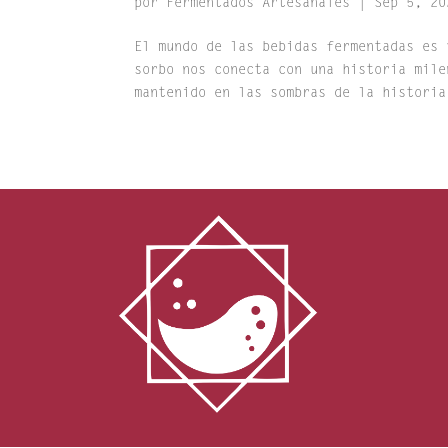
por
Fermentados Artesanales
|
Sep 5, 20
El mundo de las bebidas fermentadas es 
sorbo nos conecta con una historia mile
mantenido en las sombras de la historia