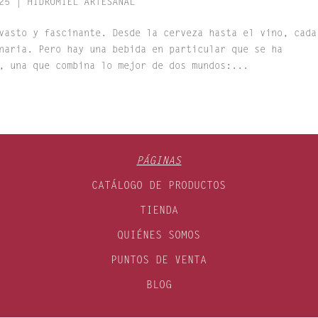
25
|
HIDROMIEL ARTESANAL
vasto y fascinante. Desde la cerveza hasta el vino, cada
naria. Pero hay una bebida en particular que se ha
, una que combina lo mejor de dos mundos:...
PÁGINAS
CATÁLOGO DE PRODUCTOS
TIENDA
QUIÉNES SOMOS
PUNTOS DE VENTA
BLOG