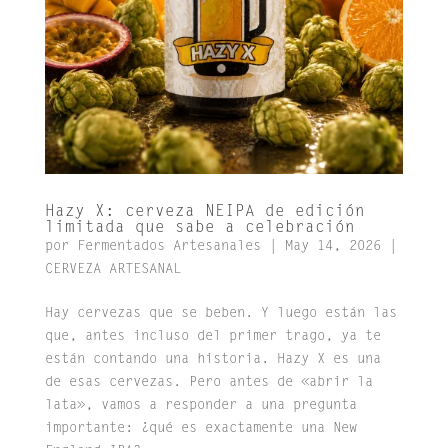
Hazy X: cerveza NEIPA de edición
limitada que sabe a celebración
por
Fermentados Artesanales
|
May 14, 2026
|
CERVEZA ARTESANAL
Hay cervezas que se beben. Y luego están las
que, antes incluso del primer trago, ya te
están contando una historia. Hazy X es una
de esas cervezas. Pero antes de «abrir la
lata», vamos a responder a una pregunta
importante: ¿qué es exactamente una New