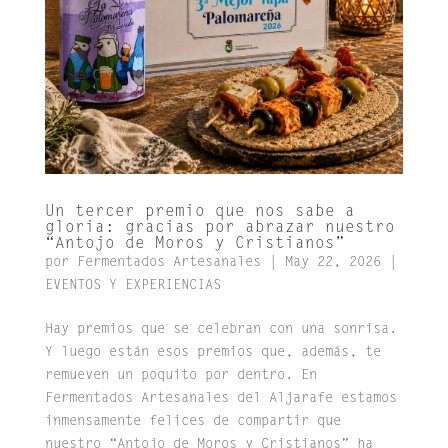
Un tercer premio que nos sabe a
gloria: gracias por abrazar nuestro
“Antojo de Moros y Cristianos”
por
Fermentados Artesanales
|
May 22, 2026
|
EVENTOS Y EXPERIENCIAS
Hay premios que se celebran con una sonrisa.
Y luego están esos premios que, además, te
remueven un poquito por dentro. En
Fermentados Artesanales del Aljarafe estamos
inmensamente felices de compartir que
nuestro “Antojo de Moros y Cristianos” ha