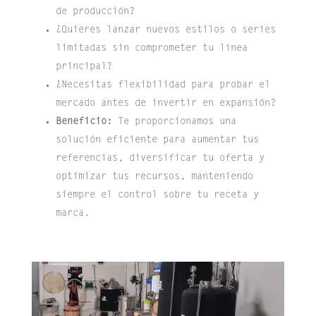
de producción?
¿Quieres lanzar nuevos estilos o series
limitadas sin comprometer tu línea
principal?
¿Necesitas flexibilidad para probar el
mercado antes de invertir en expansión?
Beneficio:
Te proporcionamos una
solución eficiente para aumentar tus
referencias, diversificar tu oferta y
optimizar tus recursos, manteniendo
siempre el control sobre tu receta y
marca.