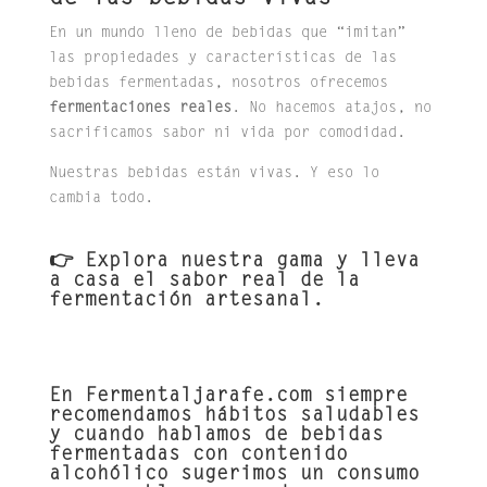
En un mundo lleno de bebidas que “imitan”
las propiedades y características de las
bebidas fermentadas, nosotros ofrecemos
fermentaciones reales
. No hacemos atajos, no
sacrificamos sabor ni vida por comodidad.
Nuestras bebidas están vivas. Y eso lo
cambia todo.
👉 Explora nuestra gama y lleva
a casa el sabor real de la
fermentación artesanal.
En Fermentaljarafe.com siempre
recomendamos hábitos saludables
y cuando hablamos de bebidas
fermentadas con contenido
alcohólico sugerimos un consumo