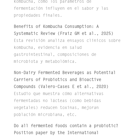
kombucha, cómo los parámetros de
fermentación influyen en el sabor y las
propiedades finales.
Benefits of Kombucha Consumption: A
Systematic Review (Fraiz GM et al., 2025)
Esta revisión analiza ensayos clínicos sobre
kombucha, evidencia en salud
gastrointestinal, composiciones de
microbiota y metabolómica.
Non‑Dairy Fermented Beverages as Potential
Carriers of Probiotics and Bioactive
Compounds (Valero-Cases E et al., 2020)
Estudio que muestra cómo alternativas
fermentadas no lácteas (como bebidas
vegetales) reducen toxinas, mejoran
población microbiana, etc.
Do all fermented foods contain a probiotic?
Position paper by the International