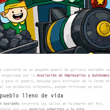
e convierte en un pequeño pueblo de película navideña co
 organizada por la
Asociación de Empresarios y Autónomos
 y para el pueblo, pensado para disfrutar de la tarde en
ar con productos artesanos… aunque refresque un poco.
pueblo lleno de vida
n navideño
recorrerá las calles de Palomares del Río,
tentes por los
negocios adheridos a la ruta
.