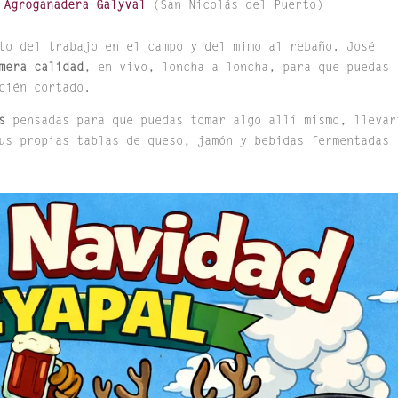
e
Agroganadera Galyval
(San Nicolás del Puerto)
to del trabajo en el campo y del mimo al rebaño. José
mera calidad
, en vivo, loncha a loncha, para que puedas
cién cortado.
s
pensadas para que puedas tomar algo allí mismo, llevar
us propias tablas de queso, jamón y bebidas fermentadas