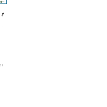
 y
en
as