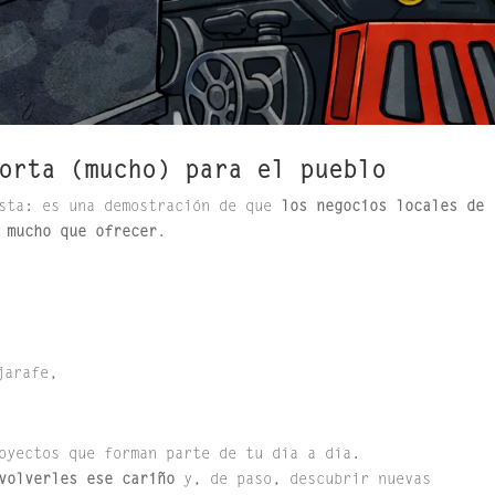
orta (mucho) para el pueblo
sta: es una demostración de que
los negocios locales de
 mucho que ofrecer
.
jarafe,
oyectos que forman parte de tu día a día.
volverles ese cariño
y, de paso, descubrir nuevas