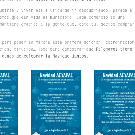
ubirse y vivir esa ilusión de ir descubriendo, parada a
omos que dan vida al municipio. Cada comercio es una
mantiene gracias a la gente que, como tú, decide comprar
 para poner en marcha esta primera edición: coordinación
ación, difusión… Todo para demostrar que
Palomares tiene 
 ganas de celebrar la Navidad juntos
.