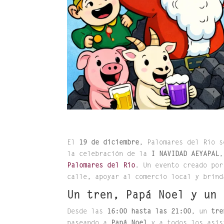
El
19 de diciembre
, Palomares del Río s
la celebración de la
I NAVIDAD AEYAPAL
,
Palomares del Río
. Un evento creado por
calle, apoyar al comercio local y brind
Un tren, Papá Noel y un 
Desde las
16:00 hasta las 21:00
, un
tre
paseando a
Papá Noel
y a todos los asis