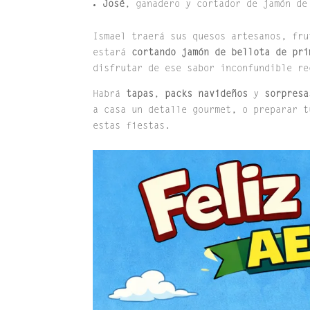
José
, ganadero y cortador de jamón d
Ismael traerá sus quesos artesanos, fru
estará
cortando jamón de bellota de pri
disfrutar de ese sabor inconfundible re
Habrá
tapas
,
packs navideños
y
sorpresa
a casa un detalle gourmet, o preparar t
estas fiestas.