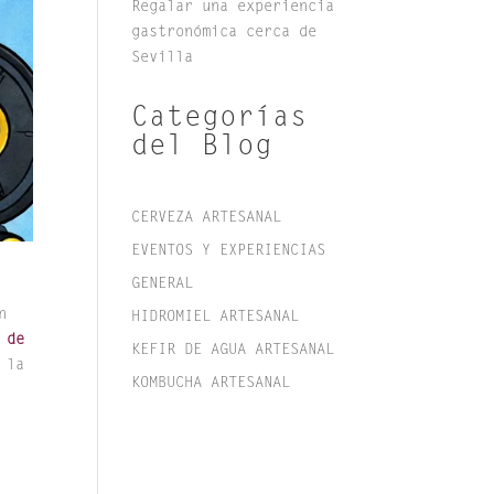
Regalar una experiencia
gastronómica cerca de
Sevilla
Categorías
del Blog
CERVEZA ARTESANAL
EVENTOS Y EXPERIENCIAS
GENERAL
n
HIDROMIEL ARTESANAL
 de
KEFIR DE AGUA ARTESANAL
 la
KOMBUCHA ARTESANAL