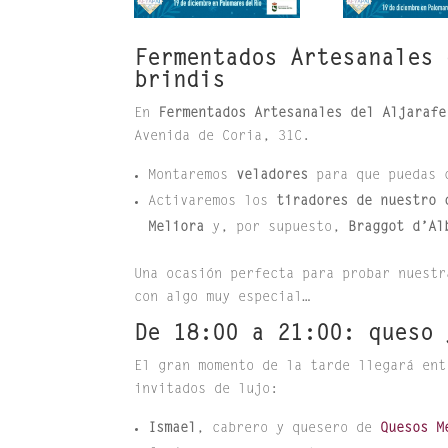
Fermentados Artesanales 
brindis
En
Fermentados Artesanales del Aljarafe
Avenida de Coria, 31C.
Montaremos
veladores
para que puedas c
Activaremos los
tiradores de nuestro 
Meliora
y, por supuesto,
Braggot d’Al
Una ocasión perfecta para probar nuestr
con algo muy especial…
De 18:00 a 21:00: queso 
El gran momento de la tarde llegará en
invitados de lujo:
Ismael
, cabrero y quesero de
Quesos M