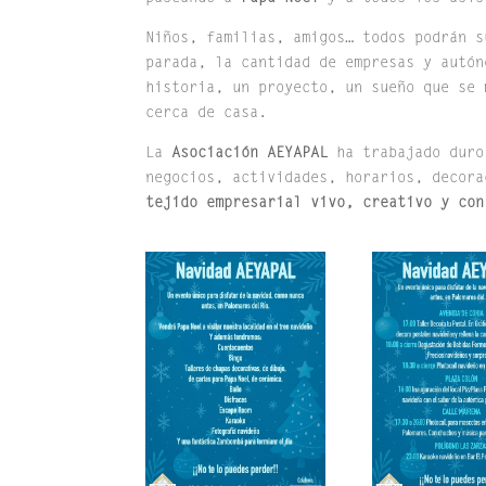
Niños, familias, amigos… todos podrán s
parada, la cantidad de empresas y autón
historia, un proyecto, un sueño que se 
cerca de casa.
La
Asociación AEYAPAL
ha trabajado duro
negocios, actividades, horarios, decor
tejido empresarial vivo, creativo y con