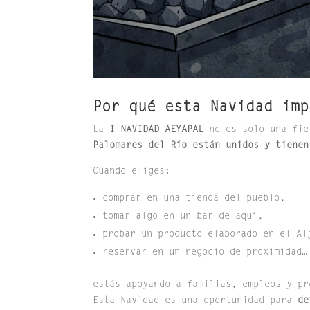
Por qué esta Navidad imp
La
I NAVIDAD AEYAPAL
no es solo una fie
Palomares del Río están unidos y tienen
Cuando eliges:
comprar en una tienda del pueblo,
tomar algo en un bar de aquí,
probar un producto elaborado en el Al
reservar en un negocio de proximidad…
estás apoyando a familias, empleos y pr
Esta Navidad es una oportunidad para
de