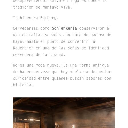
desapareciendo… salvo en lugares donde la
tradición se mantuvo viva.
Y ahí entra Bamberg.
Cervecerías como
Schlenkerla
conservaron el
uso de maltas secadas con humo de madera de
haya, hasta el punto de convertir la
Rauchbier en una de las señas de identidad
cervecera de la ciudad.
No es una moda nueva. Es una forma antigua
de hacer cerveza que hoy vuelve a despertar
curiosidad entre quienes buscan sabores con
historia.