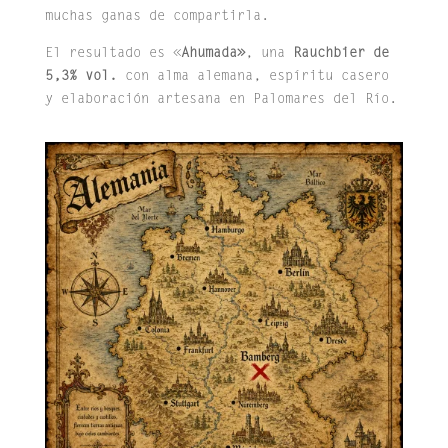
muchas ganas de compartirla.
El resultado es «
Ahumada»
, una
Rauchbier de
5,3% vol.
con alma alemana, espíritu casero
y elaboración artesana en Palomares del Río.