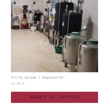
Las
opciones
se
pueden
elegir
en
la
página
de
producto
Visita guiada + degustación
15,00
€
Añadir al carrito