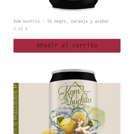
Kom·buchito – Té negro, naranja y azahár
2,50
€
Añadir al carrito