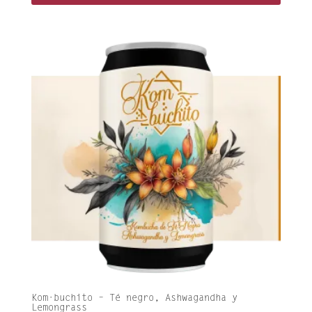
Kom·buchito – Té negro, Ashwagandha y
Lemongrass