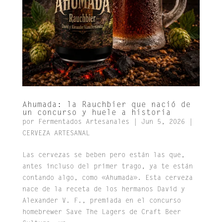
Ahumada: la Rauchbier que nació de
un concurso y huele a historia
por
Fermentados Artesanales
|
Jun 5, 2026
|
CERVEZA ARTESANAL
Las cervezas se beben pero están las que,
antes incluso del primer trago, ya te están
contando algo, como «Ahumada». Esta cerveza
nace de la receta de los hermanos David y
Alexander V. F., premiada en el concurso
homebrewer Save The Lagers de Craft Beer