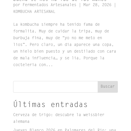
por
Fermentados Artesanales
|
Mar 28, 2026
|
KOMBUCHA ARTESANAL
La kombucha siempre ha tenido fama de
formalita. Muy de cuidar la tripa, muy de
burbuja fina, muy de “yo no me meto en
líos”. Pero claro, un día aparece una copa,
un hielo bien puesto y un destilado con cara
de mala influencia… y se lía. Porque la
coctelería con...
Buscar
Últimas entradas
Cerveza de trigo: descubre la weissbier
alemana
Jueves Blanco 2026 en Palomares del Río: una