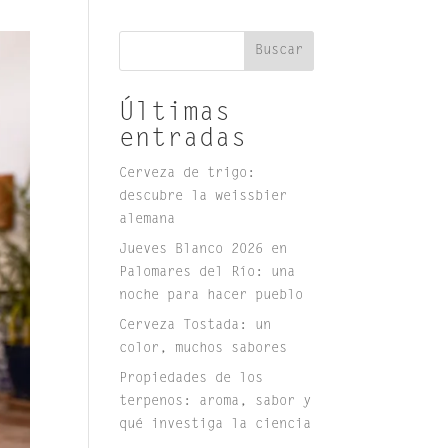
Buscar
Últimas
entradas
Cerveza de trigo:
descubre la weissbier
alemana
Jueves Blanco 2026 en
Palomares del Río: una
noche para hacer pueblo
Cerveza Tostada: un
color, muchos sabores
Propiedades de los
terpenos: aroma, sabor y
qué investiga la ciencia