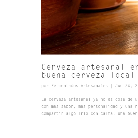
Cerveza artesanal e
buena cerveza local
por
Fermentados Artesanales
|
Jun 24, 2
La cerveza artesanal ya no es cosa de u
con más sabor, más personalidad y una h
compartir algo frío con calma, una buen