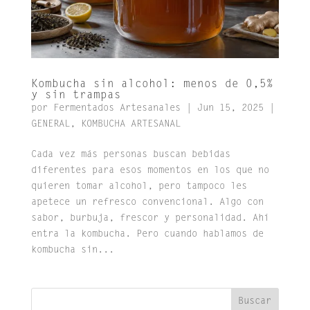
Kombucha sin alcohol: menos de 0,5%
y sin trampas
por
Fermentados Artesanales
|
Jun 15, 2025
|
GENERAL
,
KOMBUCHA ARTESANAL
Cada vez más personas buscan bebidas
diferentes para esos momentos en los que no
quieren tomar alcohol, pero tampoco les
apetece un refresco convencional. Algo con
sabor, burbuja, frescor y personalidad. Ahí
entra la kombucha. Pero cuando hablamos de
kombucha sin...
Buscar