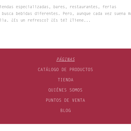
iendas especializadas, bares, restaurantes, ferias
 busca bebidas diferentes. Pero, aunque cada vez suena m
lla. ¿Es un refresco? ¿Es té? ¿Tiene...
PÁGINAS
CATÁLOGO DE PRODUCTOS
TIENDA
QUIÉNES SOMOS
PUNTOS DE VENTA
BLOG