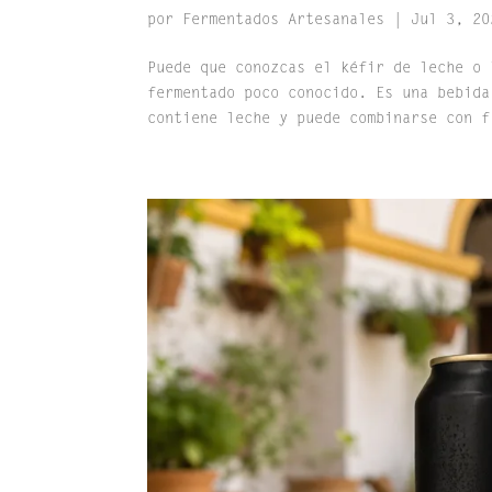
por
Fermentados Artesanales
|
Jul 3, 20
Puede que conozcas el kéfir de leche o 
fermentado poco conocido. Es una bebida
contiene leche y puede combinarse con f