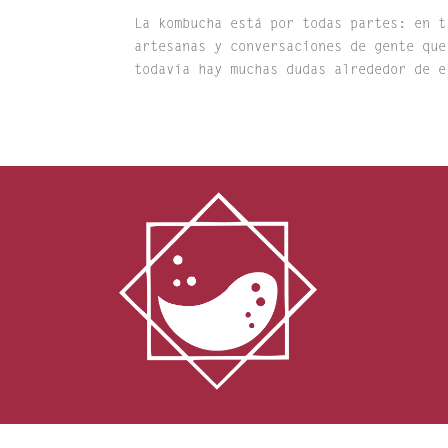
La kombucha está por todas partes: en t
artesanas y conversaciones de gente que
todavía hay muchas dudas alrededor de e