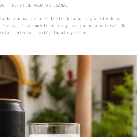
26
|
KEFIR DE AGUA ARTESANAL
la kombucha, pero el kéfir de agua sigue siendo un
 fresca, ligeramente ácida y con burbuja natural. No
rutas, hierbas, café, lúpulo y otros...