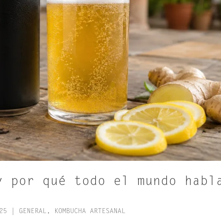
y por qué todo el mundo habl
25
|
GENERAL
,
KOMBUCHA ARTESANAL