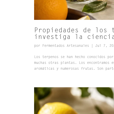
Propiedades de los 
investiga la cienci
por
Fermentados Artesanales
|
Jul 7, 20
Los terpenos se han hecho conocidos por
muchas otras plantas. Los encontramos e
aromáticas y numerosas frutas. Son part