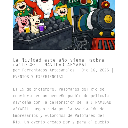
La Navidad este año viene «sobre
raíles»: I NAVIDAD AEYAPAL
por
Fermentados Artesanales
|
Dic 16, 2025
|
EVENTOS Y EXPERIENCIAS
El 19 de diciembre, Palomares del Río se
convierte en un pequeño pueblo de película
navideña con la celebración de la I NAVIDAD
AEYAPAL, organizada por la Asociación de
Empresarios y Autónomos de Palomares del
Río. Un evento creado por y para el pueblo,